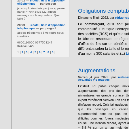
23/02 —
Bloctel, liste d’opposition
téléphonique
— par besson
je suis plusiers fois par jour appelée
Obligations compta
par le n° 0443433422.aucun
message sur le répondeur .Que
Dimanche 5 juin 2022, par
rédac-rs
faire ?
Le commerçant, qu’il soit p
28/09 —
Bloctel, liste d’opposition
téléphonique
— par prugnol
comptabilité. Il faut que l’entre
appels fréquents d’émetteurs nous
des sociétés (RCS) et qu’elle soi
identifiés :
le faire en respectant les règl
0600110000 0977553247
d’office du fisc sur un bénéfice
0443433422
différentes selon la taille et le
1
|
2
|
3
|
4
|
5
|
6
|
7
|
8
|
9
|
...
d’au moins 300 salariés et (...)
Li
Augmentations
Samedi 4 juin 2022, par
rédac-r
Actualités-vie pratique
L’institut IRI publie chaque moi
augmentations des prix des den
alimentaires en grande surface. U
expert forcément bienvenu en ces 
d’inflation record. Cela fait quelques
que les passages en caiss
supermarché sont de plus en 
difficiles pour les foyers modeste
cause, une inflation record, ayant at
+ 5,8 % sur un an au mois de 