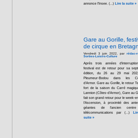
annonce l’Insee. (...)
Lire la suite »
Gare au Gorille, festi
de cirque en Bretag
Vendredi 3 juin 2022, par
rédac-r
Sorties-Loisirs-Culture
Après trois années d’interruptio
festival est de retour pour sa sep
édition, du 26 au 29 mai 202
Pleumeur-Bodou dans les Cô
d’Armor. Gare au Gorille, le retour 
fort de la saison du Carré magiq
Lannion (Côtes-d’Armor), Gare au Go
fait son grand retour pour le week-e
l’Ascension, à proximité des ant
géantes de l’ancien centr
télécommunications par (...)
Li
suite »