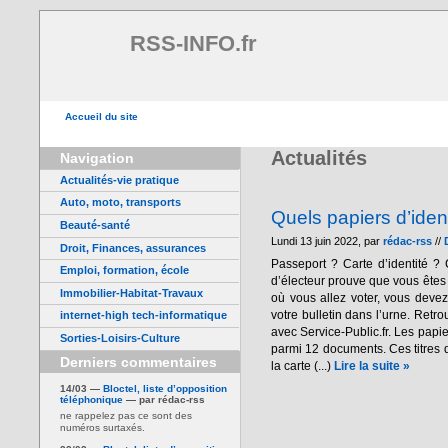
RSS-INFO.fr
Accueil du site
Actualités
Navigation
Actualités-vie pratique
Auto, moto, transports
Quels papiers d’iden
Beauté-santé
Lundi 13 juin 2022, par
rédac-rss
//
Droit, Finances, assurances
Passeport ? Carte d’identité ? 
Emploi, formation, école
d’électeur prouve que vous êtes 
Immobilier-Habitat-Travaux
où vous allez voter, vous devez 
votre bulletin dans l’urne. Retr
internet-high tech-informatique
avec Service-Public.fr. Les papie
Sorties-Loisirs-Culture
parmi 12 documents. Ces titres d
Derniers commentaires
la carte (...)
Lire la suite »
14/03 —
Bloctel, liste d’opposition
téléphonique
— par rédac-rss
ne rappelez pas ce sont des
numéros surtaxés.