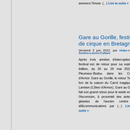
annonce l’Insee. (...)
Lire la suite »
Gare au Gorille, festi
de cirque en Bretag
Vendredi 3 juin 2022, par
rédac-r
Sorties-Loisirs-Culture
Après trois années d’interruptio
festival est de retour pour sa sep
édition, du 26 au 29 mai 202
Pleumeur-Bodou dans les Cô
d’Armor. Gare au Gorille, le retour 
fort de la saison du Carré magiq
Lannion (Côtes-d’Armor), Gare au Go
fait son grand retour pour le week-e
l’Ascension, à proximité des ant
géantes de l’ancien centr
télécommunications par (...)
Li
suite »