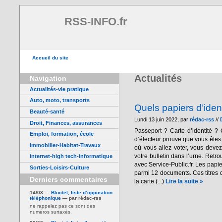
RSS-INFO.fr
Accueil du site
Actualités
Navigation
Actualités-vie pratique
Auto, moto, transports
Quels papiers d’iden
Beauté-santé
Lundi 13 juin 2022, par
rédac-rss
//
Droit, Finances, assurances
Passeport ? Carte d’identité ? 
Emploi, formation, école
d’électeur prouve que vous êtes 
Immobilier-Habitat-Travaux
où vous allez voter, vous devez 
votre bulletin dans l’urne. Retr
internet-high tech-informatique
avec Service-Public.fr. Les papie
Sorties-Loisirs-Culture
parmi 12 documents. Ces titres d
Derniers commentaires
la carte (...)
Lire la suite »
14/03 —
Bloctel, liste d’opposition
téléphonique
— par rédac-rss
ne rappelez pas ce sont des
numéros surtaxés.