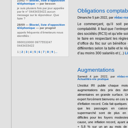
23/02 —
Bloctel, liste d’opposition
téléphonique
— par besson
je suis plusiers fois par jour appelée
Obligations compta
par le n° 0443433422.aucun
message sur le répondeur .Que
Dimanche 5 juin 2022, par
rédac-rs
faire ?
Le commerçant, qu’il soit p
28/09 —
Bloctel, liste d’opposition
téléphonique
— par prugnol
comptabilité. Il faut que l’entre
appels fréquents d’émetteurs nous
des sociétés (RCS) et qu’elle soi
identifiés :
le faire en respectant les règl
0600110000 0977553247
d’office du fisc sur un bénéfice
0443433422
différentes selon la taille et le
1
|
2
|
3
|
4
|
5
|
6
|
7
|
8
|
9
|
...
d’au moins 300 salariés et (...)
Li
Augmentations
Samedi 4 juin 2022, par
rédac-r
Actualités-vie pratique
L’institut IRI publie chaque moi
augmentations des prix des den
alimentaires en grande surface. U
expert forcément bienvenu en ces 
d’inflation record. Cela fait quelques
que les passages en caiss
supermarché sont de plus en 
difficiles pour les foyers modeste
cause, une inflation record, ayant at
+ 5,8 % sur un an au mois de 