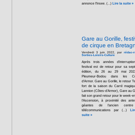
annonce l’Insee. (...)
Lire la suite »
Gare au Gorille, festi
de cirque en Bretag
Vendredi 3 juin 2022, par
rédac-r
Sorties-Loisirs-Culture
Après trois années d’interruptio
festival est de retour pour sa sep
édition, du 26 au 29 mai 202
Pleumeur-Bodou dans les Cô
d’Armor. Gare au Gorille, le retour 
fort de la saison du Carré magiq
Lannion (Côtes-d’Armor), Gare au Go
fait son grand retour pour le week-e
l’Ascension, à proximité des ant
géantes de l’ancien centr
télécommunications par (...)
Li
suite »