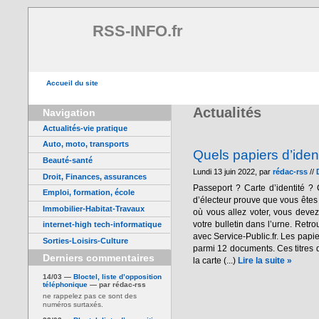
RSS-INFO.fr
Accueil du site
Actualités
Navigation
Actualités-vie pratique
Auto, moto, transports
Quels papiers d’iden
Beauté-santé
Lundi 13 juin 2022, par
rédac-rss
//
Droit, Finances, assurances
Passeport ? Carte d’identité ? 
Emploi, formation, école
d’électeur prouve que vous êtes 
Immobilier-Habitat-Travaux
où vous allez voter, vous devez 
votre bulletin dans l’urne. Retr
internet-high tech-informatique
avec Service-Public.fr. Les papie
Sorties-Loisirs-Culture
parmi 12 documents. Ces titres d
Derniers commentaires
la carte (...)
Lire la suite »
14/03 —
Bloctel, liste d’opposition
téléphonique
— par rédac-rss
ne rappelez pas ce sont des
numéros surtaxés.