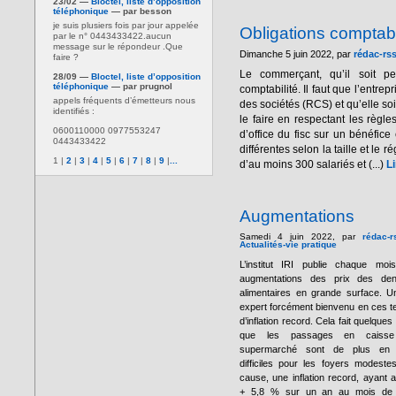
23/02 —
Bloctel, liste d’opposition
téléphonique
— par besson
je suis plusiers fois par jour appelée
Obligations compta
par le n° 0443433422.aucun
message sur le répondeur .Que
Dimanche 5 juin 2022, par
rédac-rs
faire ?
Le commerçant, qu’il soit p
28/09 —
Bloctel, liste d’opposition
téléphonique
— par prugnol
comptabilité. Il faut que l’entre
appels fréquents d’émetteurs nous
des sociétés (RCS) et qu’elle soi
identifiés :
le faire en respectant les règl
0600110000 0977553247
d’office du fisc sur un bénéfice
0443433422
différentes selon la taille et le
1
|
2
|
3
|
4
|
5
|
6
|
7
|
8
|
9
|
...
d’au moins 300 salariés et (...)
Li
Augmentations
Samedi 4 juin 2022, par
rédac-r
Actualités-vie pratique
L’institut IRI publie chaque moi
augmentations des prix des den
alimentaires en grande surface. U
expert forcément bienvenu en ces 
d’inflation record. Cela fait quelques
que les passages en caiss
supermarché sont de plus en 
difficiles pour les foyers modeste
cause, une inflation record, ayant at
+ 5,8 % sur un an au mois de 