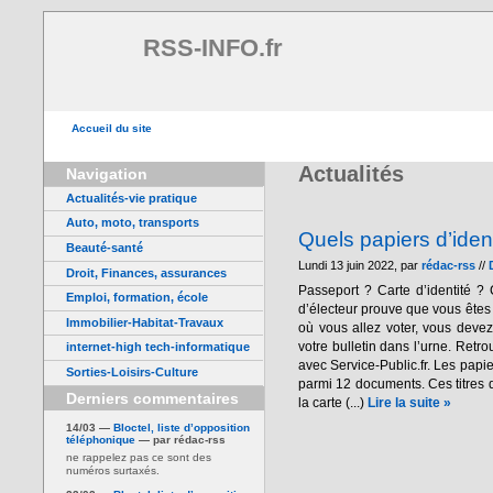
RSS-INFO.fr
Accueil du site
Actualités
Navigation
Actualités-vie pratique
Auto, moto, transports
Quels papiers d’iden
Beauté-santé
Lundi 13 juin 2022, par
rédac-rss
//
Droit, Finances, assurances
Passeport ? Carte d’identité ? 
Emploi, formation, école
d’électeur prouve que vous êtes 
Immobilier-Habitat-Travaux
où vous allez voter, vous devez 
votre bulletin dans l’urne. Retr
internet-high tech-informatique
avec Service-Public.fr. Les papie
Sorties-Loisirs-Culture
parmi 12 documents. Ces titres d
Derniers commentaires
la carte (...)
Lire la suite »
14/03 —
Bloctel, liste d’opposition
téléphonique
— par rédac-rss
ne rappelez pas ce sont des
numéros surtaxés.