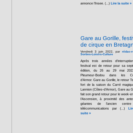
annonce l’Insee. (...)
Lire la suite »
Gare au Gorille, festi
de cirque en Bretag
Vendredi 3 juin 2022, par
rédac-r
Sorties-Loisirs-Culture
Après trois années d’interruptio
festival est de retour pour sa sep
édition, du 26 au 29 mai 202
Pleumeur-Bodou dans les Cô
d’Armor. Gare au Gorille, le retour 
fort de la saison du Carré magiq
Lannion (Côtes-d’Armor), Gare au Go
fait son grand retour pour le week-e
l’Ascension, à proximité des ant
géantes de l’ancien centr
télécommunications par (...)
Li
suite »