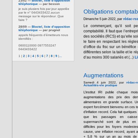
23/02 —
Bloctel, liste d’opposition
téléphonique
— par besson
je suis plusiers fois par jour appelée
Obligations compta
par le n° 0443433422.aucun
message sur le répondeur .Que
Dimanche 5 juin 2022, par
rédac-rs
faire ?
Le commerçant, qu’il soit p
28/09 —
Bloctel, liste d’opposition
téléphonique
— par prugnol
comptabilité. Il faut que l’entre
appels fréquents d’émetteurs nous
des sociétés (RCS) et qu’elle soi
identifiés :
le faire en respectant les règl
0600110000 0977553247
d’office du fisc sur un bénéfice
0443433422
différentes selon la taille et le
1
|
2
|
3
|
4
|
5
|
6
|
7
|
8
|
9
|
...
d’au moins 300 salariés et (...)
Li
Augmentations
Samedi 4 juin 2022, par
rédac-r
Actualités-vie pratique
L’institut IRI publie chaque moi
augmentations des prix des den
alimentaires en grande surface. U
expert forcément bienvenu en ces 
d’inflation record. Cela fait quelques
que les passages en caiss
supermarché sont de plus en 
difficiles pour les foyers modeste
cause, une inflation record, ayant at
+ 5,8 % sur un an au mois de 