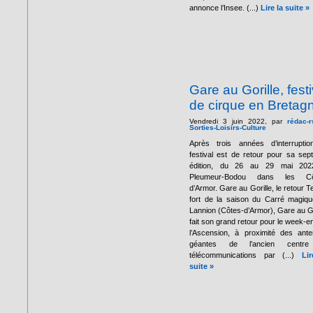
annonce l’Insee. (...)
Lire la suite »
Gare au Gorille, festi
de cirque en Bretag
Vendredi 3 juin 2022, par
rédac-r
Sorties-Loisirs-Culture
Après trois années d’interruptio
festival est de retour pour sa sep
édition, du 26 au 29 mai 202
Pleumeur-Bodou dans les Cô
d’Armor. Gare au Gorille, le retour 
fort de la saison du Carré magiq
Lannion (Côtes-d’Armor), Gare au Go
fait son grand retour pour le week-e
l’Ascension, à proximité des ant
géantes de l’ancien centr
télécommunications par (...)
Li
suite »