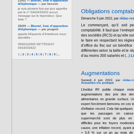
23/02 —
Bloctel, liste d’opposition
téléphonique
— par besson
je suis plusiers fois par jour appelée
Obligations compta
par le n° 0443433422.aucun
message sur le répondeur .Que
Dimanche 5 juin 2022, par
rédac-rs
faire ?
Le commerçant, qu’il soit p
28/09 —
Bloctel, liste d’opposition
téléphonique
— par prugnol
comptabilité. Il faut que l’entre
appels fréquents d’émetteurs nous
des sociétés (RCS) et qu’elle soi
identifiés :
le faire en respectant les règl
0600110000 0977553247
d’office du fisc sur un bénéfice
0443433422
différentes selon la taille et le
1
|
2
|
3
|
4
|
5
|
6
|
7
|
8
|
9
|
...
d’au moins 300 salariés et (...)
Li
Augmentations
Samedi 4 juin 2022, par
rédac-r
Actualités-vie pratique
L’institut IRI publie chaque moi
augmentations des prix des den
alimentaires en grande surface. U
expert forcément bienvenu en ces 
d’inflation record. Cela fait quelques
que les passages en caiss
supermarché sont de plus en 
difficiles pour les foyers modeste
cause, une inflation record, ayant at
+ 5,8 % sur un an au mois de 