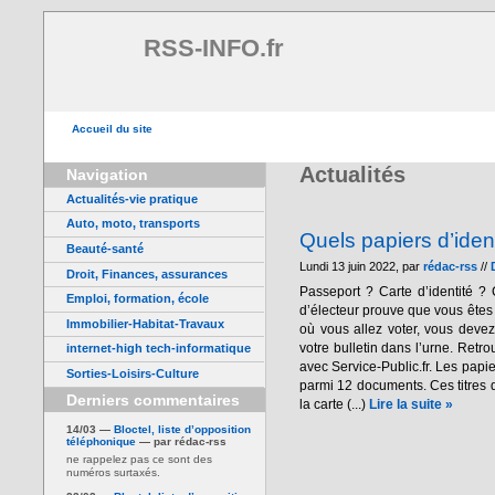
RSS-INFO.fr
Accueil du site
Actualités
Navigation
Actualités-vie pratique
Auto, moto, transports
Quels papiers d’iden
Beauté-santé
Lundi 13 juin 2022, par
rédac-rss
//
Droit, Finances, assurances
Passeport ? Carte d’identité ? 
Emploi, formation, école
d’électeur prouve que vous êtes 
Immobilier-Habitat-Travaux
où vous allez voter, vous devez 
votre bulletin dans l’urne. Retr
internet-high tech-informatique
avec Service-Public.fr. Les papie
Sorties-Loisirs-Culture
parmi 12 documents. Ces titres d
Derniers commentaires
la carte (...)
Lire la suite »
14/03 —
Bloctel, liste d’opposition
téléphonique
— par rédac-rss
ne rappelez pas ce sont des
numéros surtaxés.