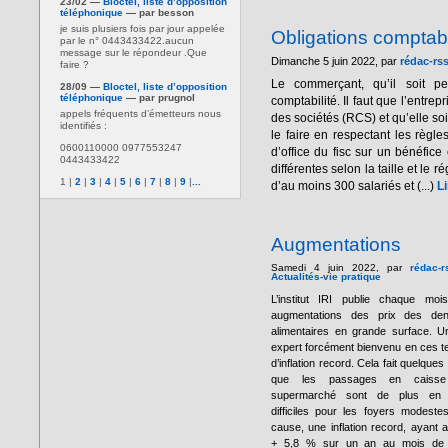
23/02 —
Bloctel, liste d’opposition
téléphonique
— par besson
je suis plusiers fois par jour appelée
Obligations compta
par le n° 0443433422.aucun
message sur le répondeur .Que
Dimanche 5 juin 2022, par
rédac-rs
faire ?
Le commerçant, qu’il soit p
28/09 —
Bloctel, liste d’opposition
téléphonique
— par prugnol
comptabilité. Il faut que l’entre
appels fréquents d’émetteurs nous
des sociétés (RCS) et qu’elle soi
identifiés :
le faire en respectant les règl
0600110000 0977553247
d’office du fisc sur un bénéfice
0443433422
différentes selon la taille et le
1
|
2
|
3
|
4
|
5
|
6
|
7
|
8
|
9
|
...
d’au moins 300 salariés et (...)
Li
Augmentations
Samedi 4 juin 2022, par
rédac-r
Actualités-vie pratique
L’institut IRI publie chaque moi
augmentations des prix des den
alimentaires en grande surface. U
expert forcément bienvenu en ces 
d’inflation record. Cela fait quelques
que les passages en caiss
supermarché sont de plus en 
difficiles pour les foyers modeste
cause, une inflation record, ayant at
+ 5,8 % sur un an au mois de 