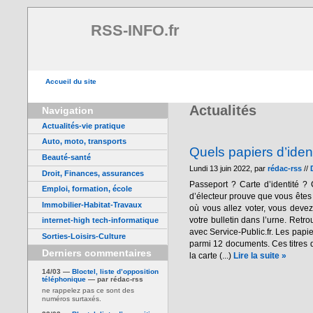
RSS-INFO.fr
Accueil du site
Actualités
Navigation
Actualités-vie pratique
Auto, moto, transports
Quels papiers d’iden
Beauté-santé
Lundi 13 juin 2022, par
rédac-rss
//
Droit, Finances, assurances
Passeport ? Carte d’identité ? 
Emploi, formation, école
d’électeur prouve que vous êtes 
Immobilier-Habitat-Travaux
où vous allez voter, vous devez 
votre bulletin dans l’urne. Retr
internet-high tech-informatique
avec Service-Public.fr. Les papie
Sorties-Loisirs-Culture
parmi 12 documents. Ces titres d
Derniers commentaires
la carte (...)
Lire la suite »
14/03 —
Bloctel, liste d’opposition
téléphonique
— par rédac-rss
ne rappelez pas ce sont des
numéros surtaxés.