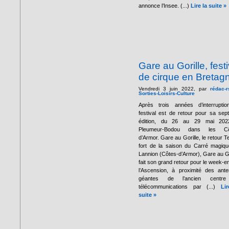
annonce l’Insee. (...)
Lire la suite »
Gare au Gorille, festi
de cirque en Bretag
Vendredi 3 juin 2022, par
rédac-r
Sorties-Loisirs-Culture
Après trois années d’interruptio
festival est de retour pour sa sep
édition, du 26 au 29 mai 202
Pleumeur-Bodou dans les Cô
d’Armor. Gare au Gorille, le retour 
fort de la saison du Carré magiq
Lannion (Côtes-d’Armor), Gare au Go
fait son grand retour pour le week-e
l’Ascension, à proximité des ant
géantes de l’ancien centr
télécommunications par (...)
Li
suite »