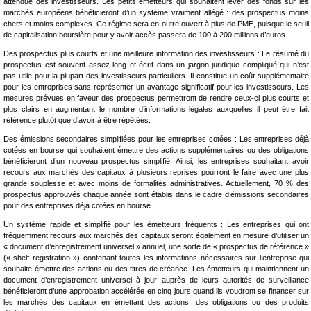
attendue des investisseurs. Les petits émetteurs qui souhaitent lever des fonds sur les
marchés européens bénéficieront d’un système vraiment allégé : des prospectus moins
chers et moins complexes. Ce régime sera en outre ouvert à plus de PME, puisque le seuil
de capitalisation boursière pour y avoir accès passera de 100 à 200 millions d’euros.
Des prospectus plus courts et une meilleure information des investisseurs : Le résumé du
prospectus est souvent assez long et écrit dans un jargon juridique compliqué qui n’est
pas utile pour la plupart des investisseurs particuliers. Il constitue un coût supplémentaire
pour les entreprises sans représenter un avantage significatif pour les investisseurs. Les
mesures prévues en faveur des prospectus permettront de rendre ceux-ci plus courts et
plus clairs en augmentant le nombre d’informations légales auxquelles il peut être fait
référence plutôt que d’avoir à être répétées.
Des émissions secondaires simplifiées pour les entreprises cotées : Les entreprises déjà
cotées en bourse qui souhaitent émettre des actions supplémentaires ou des obligations
bénéficieront d’un nouveau prospectus simplifié. Ainsi, les entreprises souhaitant avoir
recours aux marchés des capitaux à plusieurs reprises pourront le faire avec une plus
grande souplesse et avec moins de formalités administratives. Actuellement, 70 % des
prospectus approuvés chaque année sont établis dans le cadre d’émissions secondaires
pour des entreprises déjà cotées en bourse.
Un système rapide et simplifié pour les émetteurs fréquents : Les entreprises qui ont
fréquemment recours aux marchés des capitaux seront également en mesure d’utiliser un
« document d’enregistrement universel » annuel, une sorte de « prospectus de référence »
(« shelf registration ») contenant toutes les informations nécessaires sur l’entreprise qui
souhaite émettre des actions ou des titres de créance. Les émetteurs qui maintiennent un
document d’enregistrement universel à jour auprès de leurs autorités de surveillance
bénéficieront d’une approbation accélérée en cinq jours quand ils voudront se financer sur
les marchés des capitaux en émettant des actions, des obligations ou des produits