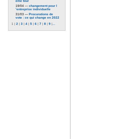
ème tour
19/04 —
changement pour l
’entreprise individuelle
31/03 —
Procurations de
vote : ce qui change en 2022
1
|
2
|
3
|
4
|
5
|
6
|
7
|
8
|
9
|
...