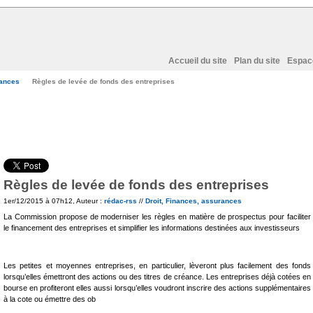
Accueil du site
Plan du site
Espac
rances
Règles de levée de fonds des entreprises
Règles de levée de fonds des entreprises
1er/12/2015 à 07h12, Auteur :
rédac-rss
//
Droit, Finances, assurances
La Commission propose de moderniser les règles en matière de prospectus pour faciliter
le financement des entreprises et simplifier les informations destinées aux investisseurs
Les petites et moyennes entreprises, en particulier, lèveront plus facilement des fonds
lorsqu’elles émettront des actions ou des titres de créance. Les entreprises déjà cotées en
bourse en profiteront elles aussi lorsqu’elles voudront inscrire des actions supplémentaires
à la cote ou émettre des ob