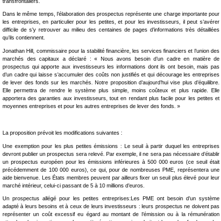
transfrontaliers.
Dans le même temps, l’élaboration des prospectus représente une charge importante pour
les entreprises, en particulier pour les petites, et pour les investisseurs, il peut s’avérer
difficile de s’y retrouver au milieu des centaines de pages d’informations très détaillées
qu’ils contiennent.
Jonathan Hill, commissaire pour la stabilité financière, les services financiers et l’union des
marchés des capitaux a déclaré : « Nous avons besoin d’un cadre en matière de
prospectus qui apporte aux investisseurs les informations dont ils ont besoin, mais pas
d’un cadre qui laisse s’accumuler des coûts non justifiés et qui décourage les entreprises
de lever des fonds sur les marchés. Notre proposition d’aujourd’hui vise plus d’équilibre.
Elle permettra de rendre le système plus simple, moins coûteux et plus rapide. Elle
apportera des garanties aux investisseurs, tout en rendant plus facile pour les petites et
moyennes entreprises et pour les autres entreprises de lever des fonds. »
La proposition prévoit les modifications suivantes :
Une exemption pour les plus petites émissions : Le seuil à partir duquel les entreprises
devront publier un prospectus sera relevé. Par exemple, il ne sera pas nécessaire d’établir
un prospectus européen pour les émissions inférieures à 500 000 euros (ce seuil était
précédemment de 100 000 euros), ce qui, pour de nombreuses PME, représentera une
aide bienvenue. Les États membres peuvent par ailleurs fixer un seuil plus élevé pour leur
marché intérieur, celui-ci passant de 5 à 10 millions d’euros.
Un prospectus allégé pour les petites entreprises:Les PME ont besoin d’un système
adapté à leurs besoins et à ceux de leurs investisseurs : leurs prospectus ne doivent pas
représenter un coût excessif eu égard au montant de l’émission ou à la rémunération