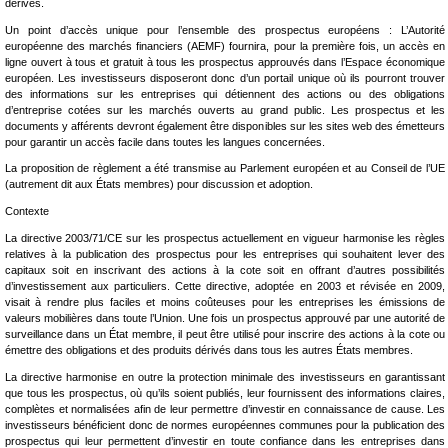
dérivés.
Un point d’accès unique pour l’ensemble des prospectus européens : L’Autorité
européenne des marchés financiers (AEMF) fournira, pour la première fois, un accès en
ligne ouvert à tous et gratuit à tous les prospectus approuvés dans l’Espace économique
européen. Les investisseurs disposeront donc d’un portail unique où ils pourront trouver
des informations sur les entreprises qui détiennent des actions ou des obligations
d’entreprise cotées sur les marchés ouverts au grand public. Les prospectus et les
documents y afférents devront également être disponibles sur les sites web des émetteurs
pour garantir un accès facile dans toutes les langues concernées.
La proposition de règlement a été transmise au Parlement européen et au Conseil de l’UE
(autrement dit aux États membres) pour discussion et adoption.
Contexte
La directive 2003/71/CE sur les prospectus actuellement en vigueur harmonise les règles
relatives à la publication des prospectus pour les entreprises qui souhaitent lever des
capitaux soit en inscrivant des actions à la cote soit en offrant d’autres possibilités
d’investissement aux particuliers. Cette directive, adoptée en 2003 et révisée en 2009,
visait à rendre plus faciles et moins coûteuses pour les entreprises les émissions de
valeurs mobilières dans toute l’Union. Une fois un prospectus approuvé par une autorité de
surveillance dans un État membre, il peut être utilisé pour inscrire des actions à la cote ou
émettre des obligations et des produits dérivés dans tous les autres États membres.
La directive harmonise en outre la protection minimale des investisseurs en garantissant
que tous les prospectus, où qu’ils soient publiés, leur fournissent des informations claires,
complètes et normalisées afin de leur permettre d’investir en connaissance de cause. Les
investisseurs bénéficient donc de normes européennes communes pour la publication des
prospectus qui leur permettent d’investir en toute confiance dans les entreprises dans