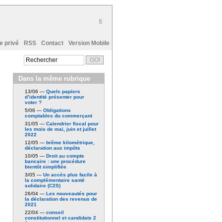
fr
e privé
RSS
Contact
Version Mobile
Dans la même rubrique
13/06 —
Quels papiers
d’identité présenter pour
voter ?
5/06 —
Obligations
comptables du commerçant
31/05 —
Calendrier fiscal pour
les mois de mai, juin et juillet
2022
12/05 —
brême kilométrique,
déclaration aux impôts
10/05 —
Droit au compte
bancaire : une procédure
bientôt simplifiée
3/05 —
Un accès plus facile à
la complémentaire santé
solidaire (C2S)
26/04 —
Les nouveautés pour
la déclaration des revenus de
2021
22/04 —
conseil
constitutionnel et candidats 2