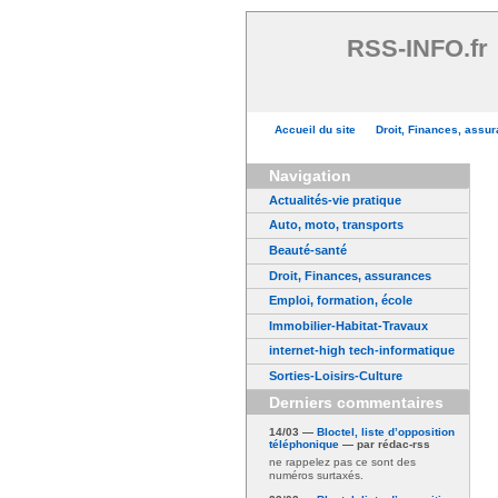
RSS-INFO.fr
Accueil du site
Droit, Finances, assu
Navigation
Actualités-vie pratique
Auto, moto, transports
Beauté-santé
Droit, Finances, assurances
Emploi, formation, école
Immobilier-Habitat-Travaux
internet-high tech-informatique
Sorties-Loisirs-Culture
Derniers commentaires
14/03 —
Bloctel, liste d’opposition
téléphonique
— par rédac-rss
ne rappelez pas ce sont des
numéros surtaxés.