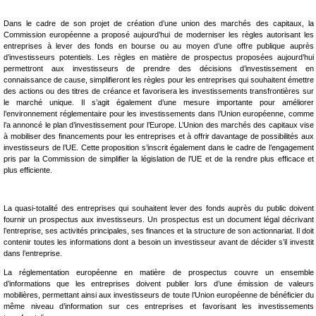
Dans le cadre de son projet de création d’une union des marchés des capitaux, la
Commission européenne a proposé aujourd’hui de moderniser les règles autorisant les
entreprises à lever des fonds en bourse ou au moyen d’une offre publique auprès
d’investisseurs potentiels. Les règles en matière de prospectus proposées aujourd’hui
permettront aux investisseurs de prendre des décisions d’investissement en
connaissance de cause, simplifieront les règles pour les entreprises qui souhaitent émettre
des actions ou des titres de créance et favorisera les investissements transfrontières sur
le marché unique. Il s’agit également d’une mesure importante pour améliorer
l’environnement réglementaire pour les investissements dans l’Union européenne, comme
l’a annoncé le plan d’investissement pour l’Europe. L’Union des marchés des capitaux vise
à mobiliser des financements pour les entreprises et à offrir davantage de possibilités aux
investisseurs de l’UE. Cette proposition s’inscrit également dans le cadre de l’engagement
pris par la Commission de simplifier la législation de l’UE et de la rendre plus efficace et
plus efficiente.
La quasi-totalité des entreprises qui souhaitent lever des fonds auprès du public doivent
fournir un prospectus aux investisseurs. Un prospectus est un document légal décrivant
l’entreprise, ses activités principales, ses finances et la structure de son actionnariat. Il doit
contenir toutes les informations dont a besoin un investisseur avant de décider s’il investit
dans l’entreprise.
La réglementation européenne en matière de prospectus couvre un ensemble
d’informations que les entreprises doivent publier lors d’une émission de valeurs
mobilières, permettant ainsi aux investisseurs de toute l’Union européenne de bénéficier du
même niveau d’information sur ces entreprises et favorisant les investissements