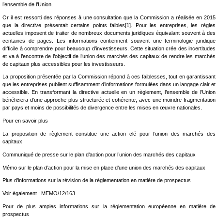
l’ensemble de l’Union.
Or il est ressorti des réponses à une consultation que la Commission a réalisée en 2015
que la directive présentait certains points faibles[1]. Pour les entreprises, les règles
actuelles imposent de traiter de nombreux documents juridiques équivalant souvent à des
centaines de pages. Les informations contiennent souvent une terminologie juridique
difficile à comprendre pour beaucoup d’investisseurs. Cette situation crée des incertitudes
et va à l’encontre de l’objectif de l’union des marchés des capitaux de rendre les marchés
de capitaux plus accessibles pour les investisseurs.
La proposition présentée par la Commission répond à ces faiblesses, tout en garantissant
que les entreprises publient suffisamment d’informations formulées dans un langage clair et
accessible. En transformant la directive actuelle en un règlement, l’ensemble de l’Union
bénéficiera d’une approche plus structurée et cohérente, avec une moindre fragmentation
par pays et moins de possibilités de divergence entre les mises en œuvre nationales.
Pour en savoir plus
La proposition de règlement constitue une action clé pour l’union des marchés des
capitaux
Communiqué de presse sur le plan d’action pour l’union des marchés des capitaux
Mémo sur le plan d’action pour la mise en place d’une union des marchés des capitaux
Plus d’informations sur la révision de la réglementation en matière de prospectus
Voir également : MEMO/12/163
Pour de plus amples informations sur la réglementation européenne en matière de
prospectus