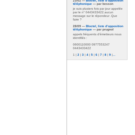
23/02 —
Bloctel, liste d’opposition
téléphonique
— par besson
je suis plusiers fois par jour appelée
par le n° 0443433422.aucun
message sur le répondeur .Que
faire ?
28/09 —
Bloctel, liste d’opposition
téléphonique
— par prugnol
appels fréquents d’émetteurs nous
identifiés :
0600110000 0977553247
0443433422
1
|
2
|
3
|
4
|
5
|
6
|
7
|
8
|
9
|
...