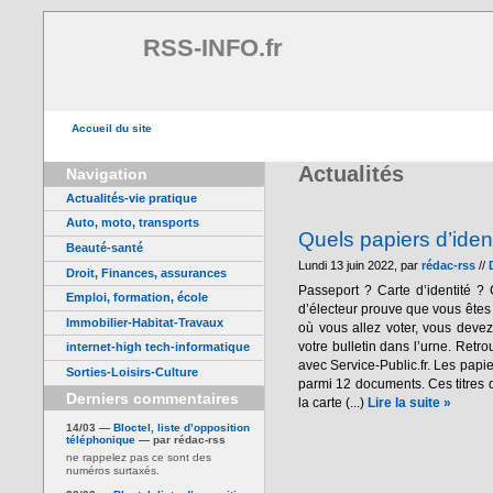
RSS-INFO.fr
Accueil du site
Actualités
Navigation
Actualités-vie pratique
Auto, moto, transports
Quels papiers d’iden
Beauté-santé
Lundi 13 juin 2022, par
rédac-rss
//
Droit, Finances, assurances
Passeport ? Carte d’identité ? 
Emploi, formation, école
d’électeur prouve que vous êtes 
Immobilier-Habitat-Travaux
où vous allez voter, vous devez 
votre bulletin dans l’urne. Retr
internet-high tech-informatique
avec Service-Public.fr. Les papie
Sorties-Loisirs-Culture
parmi 12 documents. Ces titres d
Derniers commentaires
la carte (...)
Lire la suite »
14/03 —
Bloctel, liste d’opposition
téléphonique
— par rédac-rss
ne rappelez pas ce sont des
numéros surtaxés.