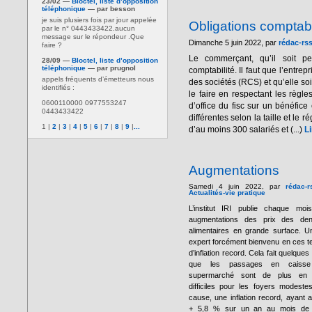
23/02 —
Bloctel, liste d’opposition
téléphonique
— par besson
je suis plusiers fois par jour appelée
Obligations compta
par le n° 0443433422.aucun
message sur le répondeur .Que
Dimanche 5 juin 2022, par
rédac-rs
faire ?
Le commerçant, qu’il soit p
28/09 —
Bloctel, liste d’opposition
téléphonique
— par prugnol
comptabilité. Il faut que l’entre
appels fréquents d’émetteurs nous
des sociétés (RCS) et qu’elle soi
identifiés :
le faire en respectant les règl
0600110000 0977553247
d’office du fisc sur un bénéfice
0443433422
différentes selon la taille et le
1
|
2
|
3
|
4
|
5
|
6
|
7
|
8
|
9
|
...
d’au moins 300 salariés et (...)
Li
Augmentations
Samedi 4 juin 2022, par
rédac-r
Actualités-vie pratique
L’institut IRI publie chaque moi
augmentations des prix des den
alimentaires en grande surface. U
expert forcément bienvenu en ces 
d’inflation record. Cela fait quelques
que les passages en caiss
supermarché sont de plus en 
difficiles pour les foyers modeste
cause, une inflation record, ayant at
+ 5,8 % sur un an au mois de 