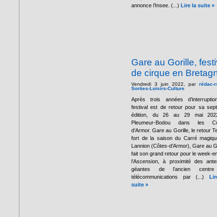
annonce l’Insee. (...)
Lire la suite »
Gare au Gorille, festi
de cirque en Bretag
Vendredi 3 juin 2022, par
rédac-r
Sorties-Loisirs-Culture
Après trois années d’interruptio
festival est de retour pour sa sep
édition, du 26 au 29 mai 202
Pleumeur-Bodou dans les Cô
d’Armor. Gare au Gorille, le retour 
fort de la saison du Carré magiq
Lannion (Côtes-d’Armor), Gare au Go
fait son grand retour pour le week-e
l’Ascension, à proximité des ant
géantes de l’ancien centr
télécommunications par (...)
Li
suite »