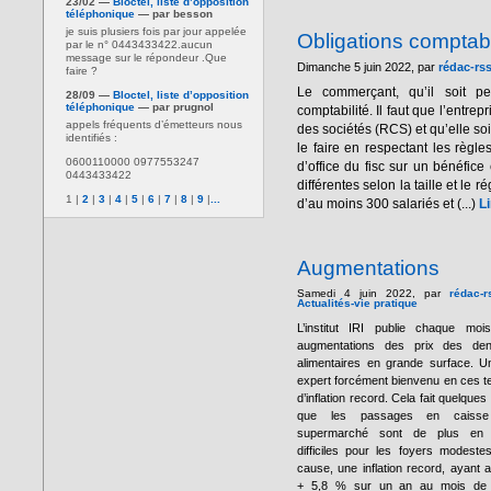
23/02 —
Bloctel, liste d’opposition
téléphonique
— par besson
je suis plusiers fois par jour appelée
Obligations compta
par le n° 0443433422.aucun
message sur le répondeur .Que
Dimanche 5 juin 2022, par
rédac-rs
faire ?
Le commerçant, qu’il soit p
28/09 —
Bloctel, liste d’opposition
téléphonique
— par prugnol
comptabilité. Il faut que l’entre
appels fréquents d’émetteurs nous
des sociétés (RCS) et qu’elle soi
identifiés :
le faire en respectant les règl
0600110000 0977553247
d’office du fisc sur un bénéfice
0443433422
différentes selon la taille et le
1
|
2
|
3
|
4
|
5
|
6
|
7
|
8
|
9
|
...
d’au moins 300 salariés et (...)
Li
Augmentations
Samedi 4 juin 2022, par
rédac-r
Actualités-vie pratique
L’institut IRI publie chaque moi
augmentations des prix des den
alimentaires en grande surface. U
expert forcément bienvenu en ces 
d’inflation record. Cela fait quelques
que les passages en caiss
supermarché sont de plus en 
difficiles pour les foyers modeste
cause, une inflation record, ayant at
+ 5,8 % sur un an au mois de 