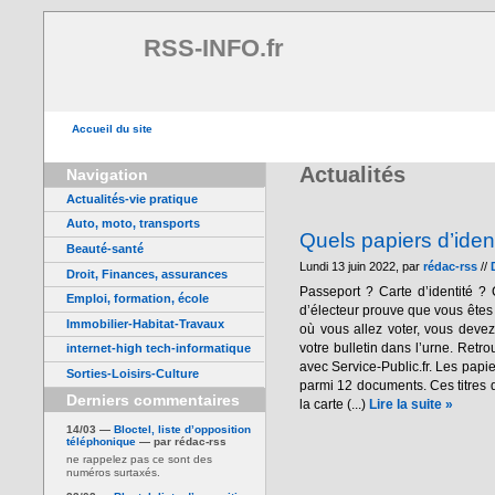
RSS-INFO.fr
Accueil du site
Actualités
Navigation
Actualités-vie pratique
Auto, moto, transports
Quels papiers d’iden
Beauté-santé
Lundi 13 juin 2022, par
rédac-rss
//
Droit, Finances, assurances
Passeport ? Carte d’identité ? 
Emploi, formation, école
d’électeur prouve que vous êtes 
Immobilier-Habitat-Travaux
où vous allez voter, vous devez 
votre bulletin dans l’urne. Retr
internet-high tech-informatique
avec Service-Public.fr. Les papie
Sorties-Loisirs-Culture
parmi 12 documents. Ces titres d
Derniers commentaires
la carte (...)
Lire la suite »
14/03 —
Bloctel, liste d’opposition
téléphonique
— par rédac-rss
ne rappelez pas ce sont des
numéros surtaxés.