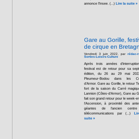
annonce l’Insee. (...)
Lire la suite »
Gare au Gorille, festi
de cirque en Bretag
Vendredi 3 juin 2022, par
rédac-r
Sorties-Loisirs-Culture
Après trois années d’interruptio
festival est de retour pour sa sep
édition, du 26 au 29 mai 202
Pleumeur-Bodou dans les Cô
d’Armor. Gare au Gorille, le retour 
fort de la saison du Carré magiq
Lannion (Côtes-d’Armor), Gare au Go
fait son grand retour pour le week-e
l’Ascension, à proximité des ant
géantes de l’ancien centr
télécommunications par (...)
Li
suite »