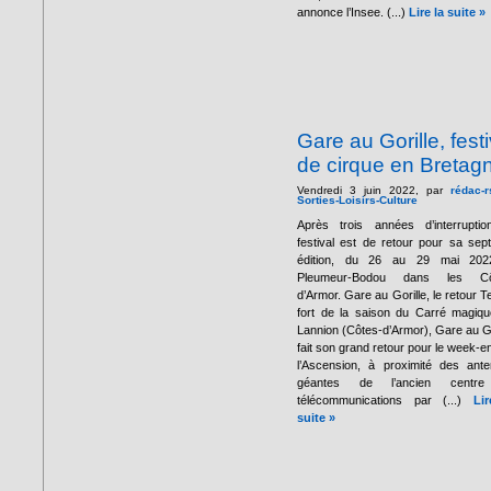
annonce l’Insee. (...)
Lire la suite »
Gare au Gorille, festi
de cirque en Bretag
Vendredi 3 juin 2022, par
rédac-r
Sorties-Loisirs-Culture
Après trois années d’interruptio
festival est de retour pour sa sep
édition, du 26 au 29 mai 202
Pleumeur-Bodou dans les Cô
d’Armor. Gare au Gorille, le retour 
fort de la saison du Carré magiq
Lannion (Côtes-d’Armor), Gare au Go
fait son grand retour pour le week-e
l’Ascension, à proximité des ant
géantes de l’ancien centr
télécommunications par (...)
Li
suite »