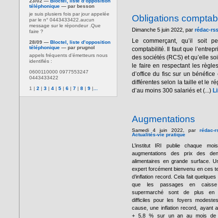
23/02 —
Bloctel, liste d’opposition
téléphonique
— par besson
je suis plusiers fois par jour appelée
Obligations compta
par le n° 0443433422.aucun
message sur le répondeur .Que
Dimanche 5 juin 2022, par
rédac-rs
faire ?
Le commerçant, qu’il soit p
28/09 —
Bloctel, liste d’opposition
téléphonique
— par prugnol
comptabilité. Il faut que l’entre
appels fréquents d’émetteurs nous
des sociétés (RCS) et qu’elle soi
identifiés :
le faire en respectant les règl
0600110000 0977553247
d’office du fisc sur un bénéfice
0443433422
différentes selon la taille et le
1
|
2
|
3
|
4
|
5
|
6
|
7
|
8
|
9
|
...
d’au moins 300 salariés et (...)
Li
Augmentations
Samedi 4 juin 2022, par
rédac-r
Actualités-vie pratique
L’institut IRI publie chaque moi
augmentations des prix des den
alimentaires en grande surface. U
expert forcément bienvenu en ces 
d’inflation record. Cela fait quelques
que les passages en caiss
supermarché sont de plus en 
difficiles pour les foyers modeste
cause, une inflation record, ayant at
+ 5,8 % sur un an au mois de 