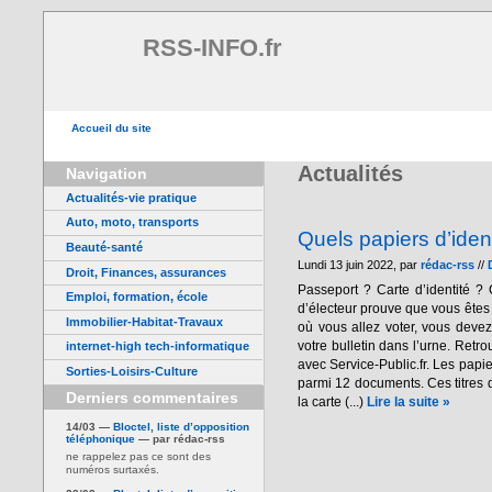
RSS-INFO.fr
Accueil du site
Actualités
Navigation
Actualités-vie pratique
Auto, moto, transports
Quels papiers d’iden
Beauté-santé
Lundi 13 juin 2022, par
rédac-rss
//
Droit, Finances, assurances
Passeport ? Carte d’identité ? 
Emploi, formation, école
d’électeur prouve que vous êtes 
Immobilier-Habitat-Travaux
où vous allez voter, vous devez 
votre bulletin dans l’urne. Retr
internet-high tech-informatique
avec Service-Public.fr. Les papie
Sorties-Loisirs-Culture
parmi 12 documents. Ces titres d
Derniers commentaires
la carte (...)
Lire la suite »
14/03 —
Bloctel, liste d’opposition
téléphonique
— par rédac-rss
ne rappelez pas ce sont des
numéros surtaxés.