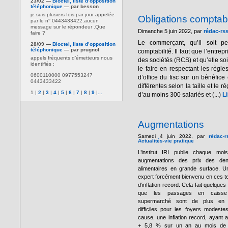
23/02 —
Bloctel, liste d’opposition
téléphonique
— par besson
je suis plusiers fois par jour appelée
Obligations compta
par le n° 0443433422.aucun
message sur le répondeur .Que
Dimanche 5 juin 2022, par
rédac-rs
faire ?
Le commerçant, qu’il soit p
28/09 —
Bloctel, liste d’opposition
téléphonique
— par prugnol
comptabilité. Il faut que l’entre
appels fréquents d’émetteurs nous
des sociétés (RCS) et qu’elle soi
identifiés :
le faire en respectant les règl
0600110000 0977553247
d’office du fisc sur un bénéfice
0443433422
différentes selon la taille et le
1
|
2
|
3
|
4
|
5
|
6
|
7
|
8
|
9
|
...
d’au moins 300 salariés et (...)
Li
Augmentations
Samedi 4 juin 2022, par
rédac-r
Actualités-vie pratique
L’institut IRI publie chaque moi
augmentations des prix des den
alimentaires en grande surface. U
expert forcément bienvenu en ces 
d’inflation record. Cela fait quelques
que les passages en caiss
supermarché sont de plus en 
difficiles pour les foyers modeste
cause, une inflation record, ayant at
+ 5,8 % sur un an au mois de 