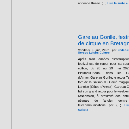
annonce l’Insee. (...)
Lire la suite »
Gare au Gorille, festi
de cirque en Bretag
Vendredi 3 juin 2022, par
rédac-r
Sorties-Loisirs-Culture
Après trois années d’interruptio
festival est de retour pour sa sep
édition, du 26 au 29 mai 202
Pleumeur-Bodou dans les Cô
d’Armor. Gare au Gorille, le retour 
fort de la saison du Carré magiq
Lannion (Côtes-d’Armor), Gare au Go
fait son grand retour pour le week-e
l’Ascension, à proximité des ant
géantes de l’ancien centr
télécommunications par (...)
Li
suite »