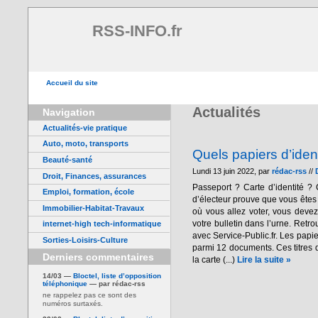
RSS-INFO.fr
Accueil du site
Actualités
Navigation
Actualités-vie pratique
Auto, moto, transports
Quels papiers d’iden
Beauté-santé
Lundi 13 juin 2022, par
rédac-rss
//
Droit, Finances, assurances
Passeport ? Carte d’identité ? 
Emploi, formation, école
d’électeur prouve que vous êtes 
Immobilier-Habitat-Travaux
où vous allez voter, vous devez 
votre bulletin dans l’urne. Retr
internet-high tech-informatique
avec Service-Public.fr. Les papie
Sorties-Loisirs-Culture
parmi 12 documents. Ces titres d
Derniers commentaires
la carte (...)
Lire la suite »
14/03 —
Bloctel, liste d’opposition
téléphonique
— par rédac-rss
ne rappelez pas ce sont des
numéros surtaxés.